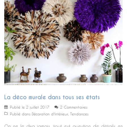
La déco murale dans tous ses états
Publié le
2 juillet 2017
2 Commentaires
Publié dans
Décoration d'Intérieur
,
Tendances
On ne le dira jamais, tout est question de détails en