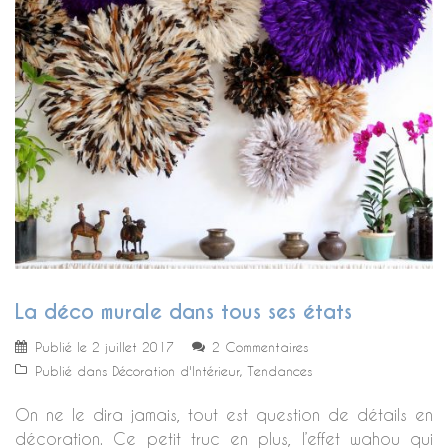
La déco murale dans tous ses états
Publié le
2 juillet 2017
2 Commentaires
Publié dans
Décoration d'Intérieur
,
Tendances
On ne le dira jamais, tout est question de détails en
décoration. Ce petit truc en plus, l’effet wahou qui