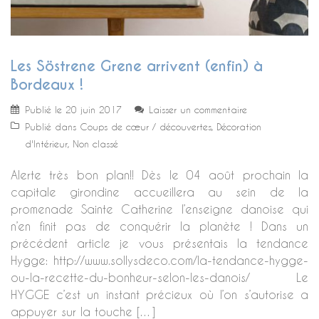
Les Söstrene Grene arrivent (enfin) à
Bordeaux !
Publié le
20 juin 2017
Laisser un commentaire
Publié dans
Coups de cœur / découvertes
,
Décoration
d'Intérieur
,
Non classé
Alerte très bon plan!! Dès le 04 août prochain la
capitale girondine accueillera au sein de la
promenade Sainte Catherine l’enseigne danoise qui
n’en finit pas de conquérir la planète ! Dans un
précédent article je vous présentais la tendance
Hygge: http://www.sollysdeco.com/la-tendance-hygge-
ou-la-recette-du-bonheur-selon-les-danois/ Le
HYGGE c’est un instant précieux où l’on s’autorise a
appuyer sur la touche […]