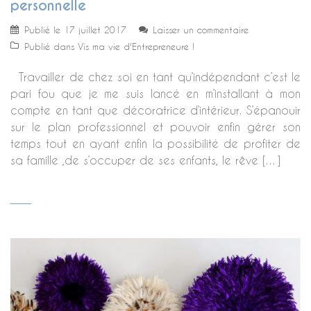
personnelle
Publié le
17 juillet 2017
Laisser un commentaire
Publié dans
Vis ma vie d'Entrepreneure !
Travailler de chez soi en tant qu’indépendant c’est le
pari fou que je me suis lancé en m’installant à mon
compte en tant que décoratrice d’intérieur. S’épanouir
sur le plan professionnel et pouvoir enfin gérer son
temps tout en ayant enfin la possibilité de profiter de
sa famille ,de s’occuper de ses enfants, le rêve […]