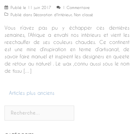
Publié le
11 juin 2017
1 Commentaire
Publié dans
Décoration d'Intérieur
,
Non classé
Vous n’avez pas pu y échapper ces dernières
semaines, l’Afrique a envahi nos intérieurs et vient les
reechauffer de ses couleurs chaudes. Ce continent
est une mine d’inspiration en terme d’artisanat, de
savoir faire manuel et inspirent les designers en queete
de retour au naturel . Le wax ,connu aussi sous le nom
de tissu […]
Articles plus anciens
Navigation
des
Rechercher :
articles